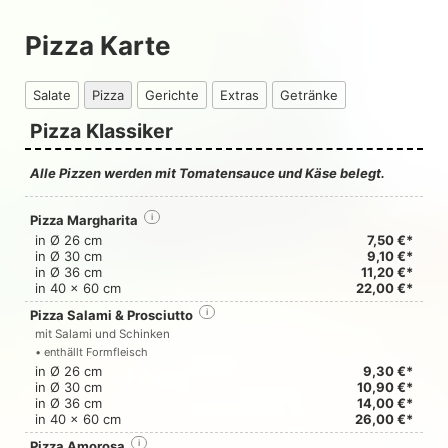
Pizza Karte
Salate
Pizza
Gerichte
Extras
Getränke
Pizza Klassiker
Alle Pizzen werden mit Tomatensauce und Käse belegt.
Pizza Margharita
i
in Ø 26 cm
7,50 €*
in Ø 30 cm
9,10 €*
in Ø 36 cm
11,20 €*
in 40 x 60 cm
22,00 €*
Pizza Salami & Prosciutto
i
mit Salami und Schinken
• enthällt Formfleisch
in Ø 26 cm
9,30 €*
in Ø 30 cm
10,90 €*
in Ø 36 cm
14,00 €*
in 40 x 60 cm
26,00 €*
Pizza Amorosa
i