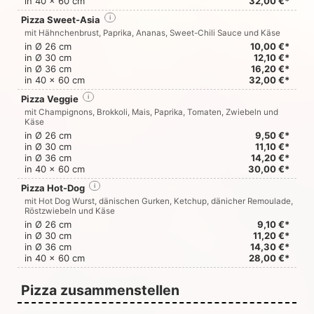
in 40 x 60 cm
32,00 €*
Pizza Sweet-Asia
i
mit Hähnchenbrust, Paprika, Ananas, Sweet-Chili Sauce und Käse
in Ø 26 cm
10,00 €*
in Ø 30 cm
12,10 €*
in Ø 36 cm
16,20 €*
in 40 x 60 cm
32,00 €*
Pizza Veggie
i
mit Champignons, Brokkoli, Mais, Paprika, Tomaten, Zwiebeln und
Käse
in Ø 26 cm
9,50 €*
in Ø 30 cm
11,10 €*
in Ø 36 cm
14,20 €*
in 40 x 60 cm
30,00 €*
Pizza Hot-Dog
i
mit Hot Dog Wurst, dänischen Gurken, Ketchup, dänicher Remoulade,
Röstzwiebeln und Käse
in Ø 26 cm
9,10 €*
in Ø 30 cm
11,20 €*
in Ø 36 cm
14,30 €*
in 40 x 60 cm
28,00 €*
Pizza zusammenstellen