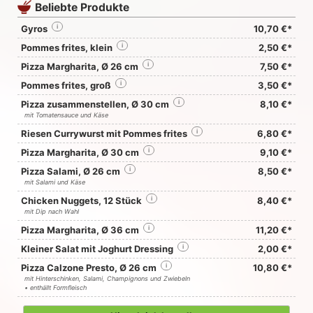
Beliebte Produkte
Gyros
i
10,70 €*
Pommes frites, klein
i
2,50 €*
Pizza Margharita, Ø 26 cm
i
7,50 €*
Pommes frites, groß
i
3,50 €*
Pizza zusammenstellen, Ø 30 cm
i
8,10 €*
mit Tomatensauce und Käse
Riesen Currywurst mit Pommes frites
i
6,80 €*
Pizza Margharita, Ø 30 cm
i
9,10 €*
Pizza Salami, Ø 26 cm
i
8,50 €*
mit Salami und Käse
Chicken Nuggets, 12 Stück
i
8,40 €*
mit Dip nach Wahl
Pizza Margharita, Ø 36 cm
i
11,20 €*
Kleiner Salat mit Joghurt Dressing
i
2,00 €*
Pizza Calzone Presto, Ø 26 cm
i
10,80 €*
mit Hinterschinken, Salami, Champignons und Zwiebeln
• enthällt Formfleisch