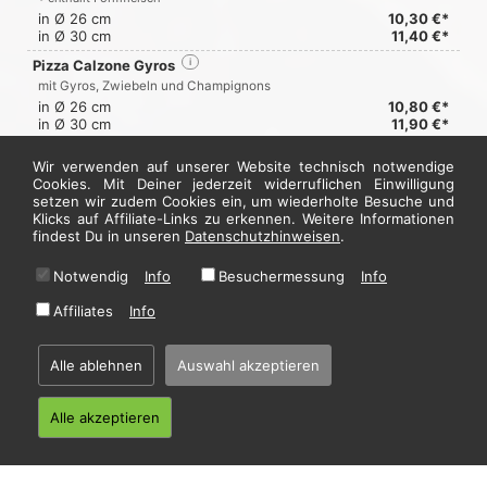
in Ø 26 cm
10,30 €*
in Ø 30 cm
11,40 €*
Pizza Calzone Gyros
i
mit Gyros, Zwiebeln und Champignons
in Ø 26 cm
10,80 €*
in Ø 30 cm
11,90 €*
Wir verwenden auf unserer Website technisch notwendige
Pizzabrot
Cookies. Mit Deiner jederzeit widerruflichen Einwilligung
setzen wir zudem Cookies ein, um wiederholte Besuche und
Klicks auf Affiliate-Links zu erkennen. Weitere Informationen
Pizzabrot
i
5,50 €*
findest Du in unseren
Datenschutzhinweisen
.
Jetzt hier bestellen
Notwendig
Info
Besuchermessung
Info
Affiliates
Info
* Alle Preise in Euro inkl. gesetzl. MwSt. Abbildungen können ggf. abweichen.
Informationen zu Inhalts- und Zusatzstoffen finden Sie unter
i
Alle ablehnen
Auswahl akzeptieren
Alle akzeptieren
Home
·
Impressum
·
Datenschutzhinweise
·
AGB
© 2026 Wellenkamper Pizza - Hosting by
restablo.de