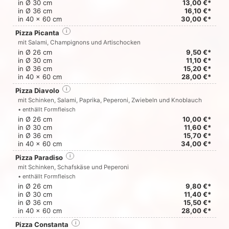
in Ø 30 cm
13,00 €*
in Ø 36 cm
16,10 €*
in 40 x 60 cm
30,00 €*
Pizza Picanta
i
mit Salami, Champignons und Artischocken
in Ø 26 cm
9,50 €*
in Ø 30 cm
11,10 €*
in Ø 36 cm
15,20 €*
in 40 x 60 cm
28,00 €*
Pizza Diavolo
i
mit Schinken, Salami, Paprika, Peperoni, Zwiebeln und Knoblauch
• enthällt Formfleisch
in Ø 26 cm
10,00 €*
in Ø 30 cm
11,60 €*
in Ø 36 cm
15,70 €*
in 40 x 60 cm
34,00 €*
Pizza Paradiso
i
mit Schinken, Schafskäse und Peperoni
• enthällt Formfleisch
in Ø 26 cm
9,80 €*
in Ø 30 cm
11,40 €*
in Ø 36 cm
15,50 €*
in 40 x 60 cm
28,00 €*
Pizza Constanta
i