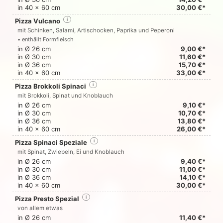
in 40 x 60 cm
30,00 €*
Pizza Vulcano
i
mit Schinken, Salami, Artischocken, Paprika und Peperoni
• enthällt Formfleisch
in Ø 26 cm
9,00 €*
in Ø 30 cm
11,60 €*
in Ø 36 cm
15,70 €*
in 40 x 60 cm
33,00 €*
Pizza Brokkoli Spinaci
i
mit Brokkoli, Spinat und Knoblauch
in Ø 26 cm
9,10 €*
in Ø 30 cm
10,70 €*
in Ø 36 cm
13,80 €*
in 40 x 60 cm
26,00 €*
Pizza Spinaci Speziale
i
mit Spinat, Zwiebeln, Ei und Knoblauch
in Ø 26 cm
9,40 €*
in Ø 30 cm
11,00 €*
in Ø 36 cm
14,10 €*
in 40 x 60 cm
30,00 €*
Pizza Presto Spezial
i
von allem etwas
in Ø 26 cm
11,40 €*