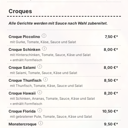
Croques
Alle Gerichte werden mit Sauce nach Wahl zubereitet.
Croque Piccolino
i
7,50 €*
mit Gurke, Tomate, Käse, Sauce und Salat
Croque Schinken
i
8,00 €*
mit Hinterschinken, Tomate, Sauce, Käse und Salat
• enthällt Formfleisch
Croque Salami
i
8,00 €*
mit Salami, Tomate, Sauce, Käse und Salat
Croque Thunfisch
i
8,50 €*
mit Thunfisch, Tomate, Käse, Sauce und Salat
Croque Hawaii
i
8,20 €*
mit Schinken, Ananas, Tomate, Sauce, Käse und Salat
• enthällt Formfleisch
Croque Florida
i
10,50 €*
mit gebratener Pute, Tomate, Sauce, Käse und Salat
Monstercroque
i
9,50 €*