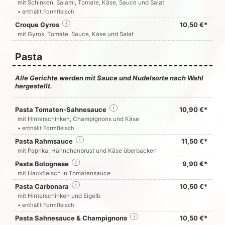
mit Schinken, Salami, Tomate, Käse, Sauce und Salat
• enthällt Formfleisch
Croque Gyros
i
10,50 €*
mit Gyros, Tomate, Sauce, Käse und Salat
Pasta
Alle Gerichte werden mit Sauce und Nudelsorte nach Wahl
hergestellt.
Pasta Tomaten-Sahnesauce
i
10,90 €*
mit Hinterschinken, Champignons und Käse
• enthällt Formfleisch
Pasta Rahmsauce
i
11,50 €*
mit Paprika, Hähnchenbrust und Käse überbacken
Pasta Bolognese
i
9,90 €*
mit Hackfleisch in Tomatensauce
Pasta Carbonara
i
10,50 €*
mit Hinterschinken und Eigelb
• enthällt Formfleisch
Pasta Sahnesauce & Champignons
i
10,50 €*