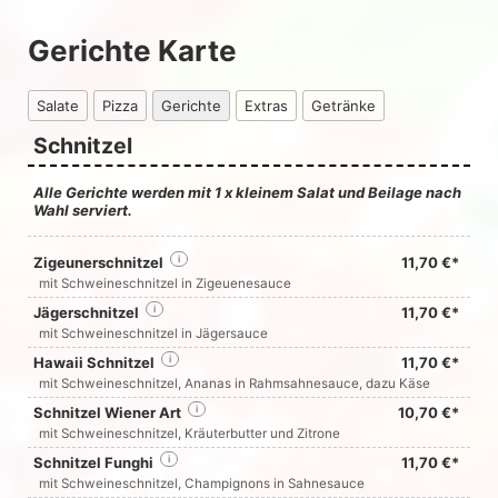
Gerichte Karte
Salate
Pizza
Gerichte
Extras
Getränke
Schnitzel
Alle Gerichte werden mit 1 x kleinem Salat und Beilage nach
Wahl serviert.
Zigeunerschnitzel
i
11,70 €*
mit Schweineschnitzel in Zigeuenesauce
Jägerschnitzel
i
11,70 €*
mit Schweineschnitzel in Jägersauce
Hawaii Schnitzel
i
11,70 €*
mit Schweineschnitzel, Ananas in Rahmsahnesauce, dazu Käse
Schnitzel Wiener Art
i
10,70 €*
mit Schweineschnitzel, Kräuterbutter und Zitrone
Schnitzel Funghi
i
11,70 €*
mit Schweineschnitzel, Champignons in Sahnesauce