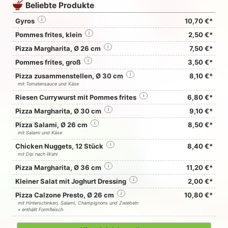
Beliebte Produkte
Gyros
i
10,70 €*
Pommes frites, klein
i
2,50 €*
Pizza Margharita, Ø 26 cm
i
7,50 €*
Pommes frites, groß
i
3,50 €*
Pizza zusammenstellen, Ø 30 cm
i
8,10 €*
mit Tomatensauce und Käse
Riesen Currywurst mit Pommes frites
i
6,80 €*
Pizza Margharita, Ø 30 cm
i
9,10 €*
Pizza Salami, Ø 26 cm
i
8,50 €*
mit Salami und Käse
Chicken Nuggets, 12 Stück
i
8,40 €*
mit Dip nach Wahl
Pizza Margharita, Ø 36 cm
i
11,20 €*
Kleiner Salat mit Joghurt Dressing
i
2,00 €*
Pizza Calzone Presto, Ø 26 cm
i
10,80 €*
mit Hinterschinken, Salami, Champignons und Zwiebeln
• enthällt Formfleisch