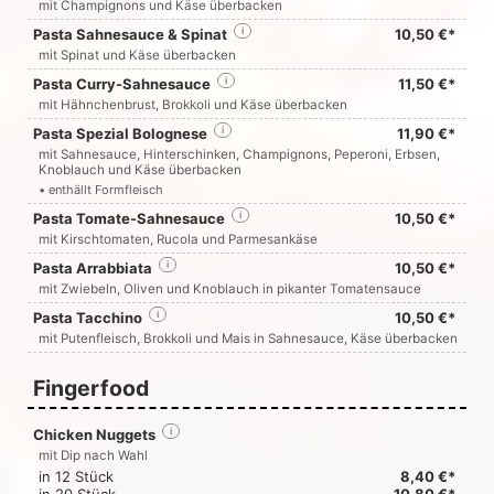
mit Champignons und Käse überbacken
Pasta Sahnesauce & Spinat
i
10,50 €*
mit Spinat und Käse überbacken
Pasta Curry-Sahnesauce
i
11,50 €*
mit Hähnchenbrust, Brokkoli und Käse überbacken
Pasta Spezial Bolognese
i
11,90 €*
mit Sahnesauce, Hinterschinken, Champignons, Peperoni, Erbsen,
Knoblauch und Käse überbacken
• enthällt Formfleisch
Pasta Tomate-Sahnesauce
i
10,50 €*
mit Kirschtomaten, Rucola und Parmesankäse
Pasta Arrabbiata
i
10,50 €*
mit Zwiebeln, Oliven und Knoblauch in pikanter Tomatensauce
Pasta Tacchino
i
10,50 €*
mit Putenfleisch, Brokkoli und Mais in Sahnesauce, Käse überbacken
Fingerfood
Chicken Nuggets
i
mit Dip nach Wahl
in 12 Stück
8,40 €*