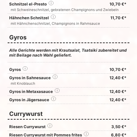
Schnitzel el-Presto
i
10,70 €*
mit Schweineschnitzel, gebratenen Champignons und Zwiebeln
Hähnchen Schnitzel
i
11,70 €*
mit Hähnchenschnitzel, Champignons in Rahmsauce
Gyros
Alle Gerichte werden mit Krautsalat, Tsatsiki zubereitet und
mit Beilage nach Wahl geliefert.
Gyros
i
10,70 €*
Gyros in Sahnesauce
i
12,40 €*
mit Knoblauch
Gyros in Metaxasauce
i
12,40 €*
Gyros in Jägersauce
i
12,40 €*
Currywurst
Riesen Currywurst
i
3,50 €*
Riesen Currywurst mit Pommes frites
i
6,80 €*